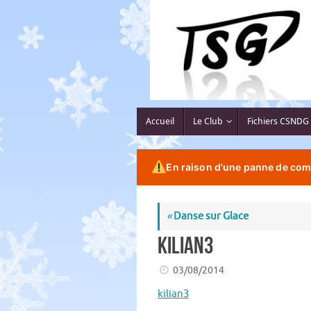
Passer
au
contenu
Passer
Accueil
Le Club
Fichiers CSNDG
au
contenu
En raison d'une panne de comp
«
Danse sur Glace
Kilian3
03/08/2014
kilian3