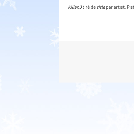
Kilian3
tiré de
title
par artist. Pis