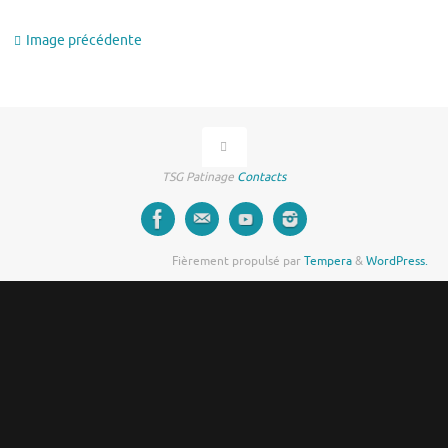
Image précédente
TSG Patinage
Contacts
Fièrement propulsé par
Tempera
&
WordPress.