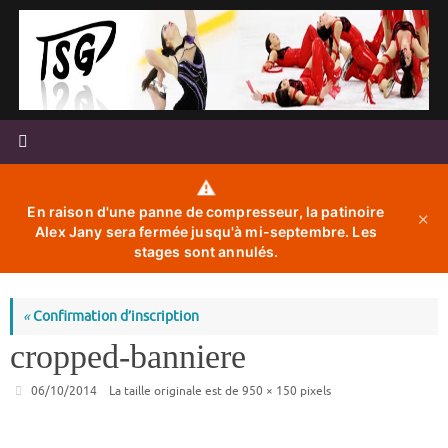
Passer
au
contenu
⚠️
En raison d'une panne de compresseur, la patinoire
✕
Alex Jany sera fermée jusqu'à mi-septembre. Les
stages sont annulés.
«
Confirmation d’inscription
cropped-banniere
06/10/2014
La taille originale est de
950 × 150
pixels