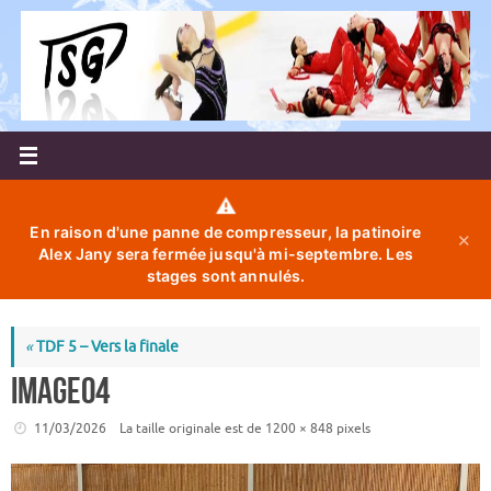
Passer
au
contenu
⚠️
En raison d'une panne de compresseur, la patinoire
✕
Alex Jany sera fermée jusqu'à mi-septembre. Les
stages sont annulés.
«
TDF 5 – Vers la finale
Image04
11/03/2026
La taille originale est de
1200 × 848
pixels