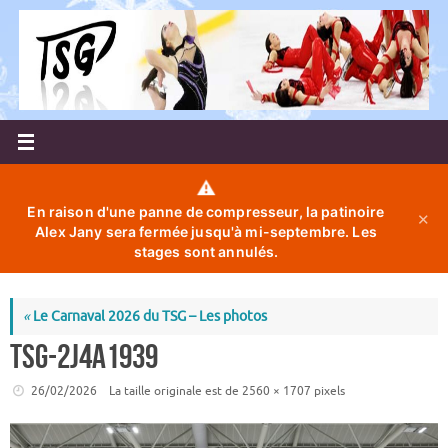
Passer
au
contenu
⚠️
En raison d'une panne de compresseur, la patinoire
✕
Alex Jany sera fermée jusqu'à mi-septembre. Les
stages sont annulés.
«
Le Carnaval 2026 du TSG – Les photos
TSG-2J4A1939
26/02/2026
La taille originale est de
2560 × 1707
pixels