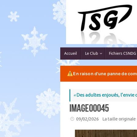
Passer
au
contenu
Passer
Accueil
Le Club
Fichiers CSNDG
au
contenu
En raison d'une panne de comp
«
Des adultes enjoués, l’envie d
image00045
09/02/2026
La taille originale