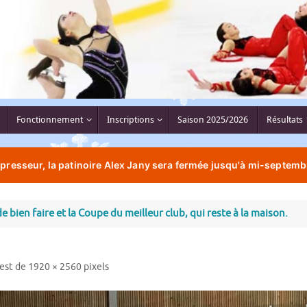
Fonctionnement
Inscriptions
Saison 2025/2026
Résultats
resseur, la patinoire Alex Jany sera fermée jusqu'à mi-septemb
e bien faire et la Coupe du meilleur club, qui reste à la maison.
 est de
1920 × 2560
pixels