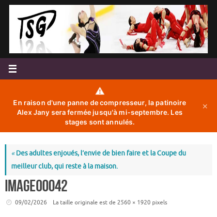
Passer
au
contenu
⚠️
En raison d'une panne de compresseur, la patinoire
✕
Alex Jany sera fermée jusqu'à mi-septembre. Les
stages sont annulés.
«
Des adultes enjoués, l’envie de bien faire et la Coupe du
meilleur club, qui reste à la maison.
image00042
09/02/2026
La taille originale est de
2560 × 1920
pixels