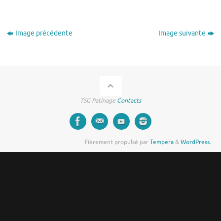
Image précédente
Image suivante
TSG Patinage
Contacts
Fièrement propulsé par
Tempera
&
WordPress.