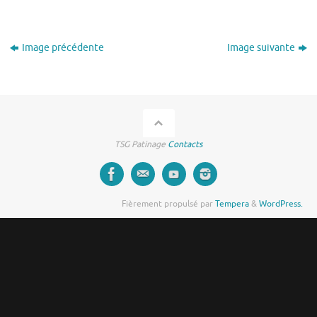
Image précédente
Image suivante
TSG Patinage
Contacts
Fièrement propulsé par
Tempera
&
WordPress.