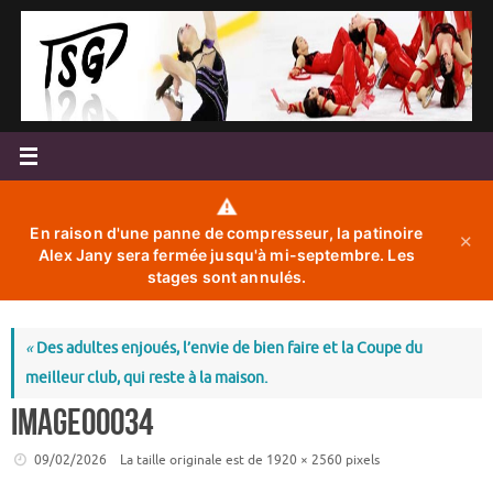
Passer
au
contenu
⚠️
En raison d'une panne de compresseur, la patinoire
✕
Alex Jany sera fermée jusqu'à mi-septembre. Les
stages sont annulés.
«
Des adultes enjoués, l’envie de bien faire et la Coupe du
meilleur club, qui reste à la maison.
image00034
09/02/2026
La taille originale est de
1920 × 2560
pixels