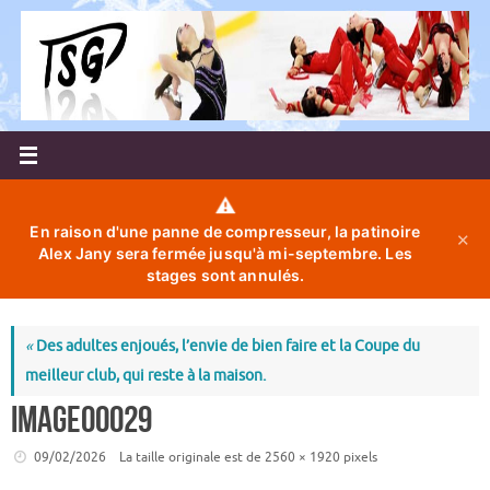
Passer
au
contenu
⚠️
En raison d'une panne de compresseur, la patinoire
✕
Alex Jany sera fermée jusqu'à mi-septembre. Les
stages sont annulés.
«
Des adultes enjoués, l’envie de bien faire et la Coupe du
meilleur club, qui reste à la maison.
image00029
09/02/2026
La taille originale est de
2560 × 1920
pixels