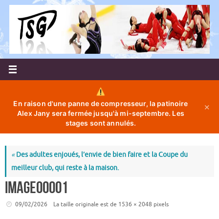
Passer
au
contenu
En raison d'une panne de compresseur, la patinoire
✕
Alex Jany sera fermée jusqu'à mi-septembre. Les
stages sont annulés.
«
Des adultes enjoués, l’envie de bien faire et la Coupe du
meilleur club, qui reste à la maison.
image00001
09/02/2026
La taille originale est de
1536 × 2048
pixels