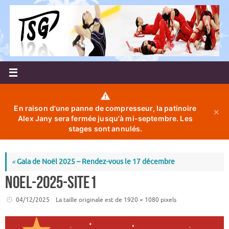
Passer
au
contenu
⚠️
En raison d'une panne de compresseur, la patinoire
✕
Alex Jany sera fermée jusqu'à mi-septembre. Les
stages sont annulés.
«
Gala de Noël 2025 – Rendez-vous le 17 décembre
Noel-2025-site1
04/12/2025
La taille originale est de
1920 × 1080
pixels