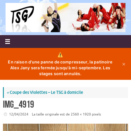
Passer
au
contenu
En raison d'une panne de compresseur, la patinoire
✕
Alex Jany sera fermée jusqu'à mi-septembre. Les
stages sont annulés.
«
Coupe des Violettes – Le TSG à domicile
IMG_4919
12/04/2024
La taille originale est de
2560 × 1920
pixels