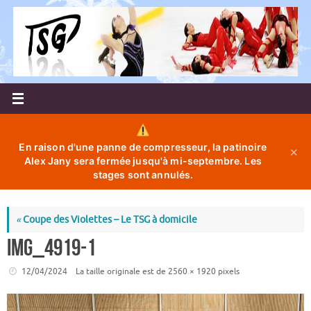
Passer
au
contenu
En raison d'une panne de compresseur, la patinoire
✕
Alex Jany sera fermée jusqu'à mi-septembre. Les
stages sont annulés.
«
Coupe des Violettes – Le TSG à domicile
IMG_4919-1
12/04/2024
La taille originale est de
2560 × 1920
pixels