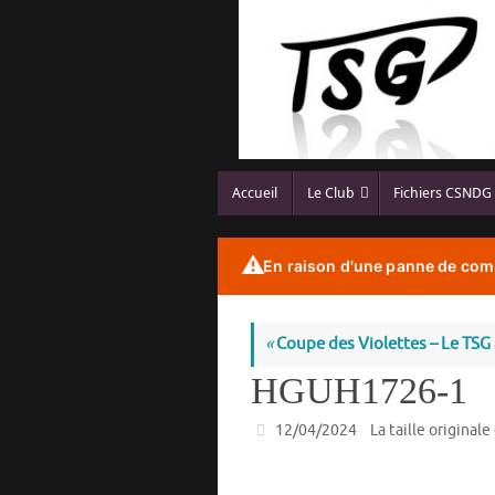
Passer
au
contenu
Passer
Accueil
Le Club
Fichiers CSNDG
au
contenu
⚠️
En raison d'une panne de comp
«
Coupe des Violettes – Le TSG 
HGUH1726-1
12/04/2024
La taille originale