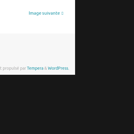
Image suivante
t propulsé par
Tempera
&
WordPress.