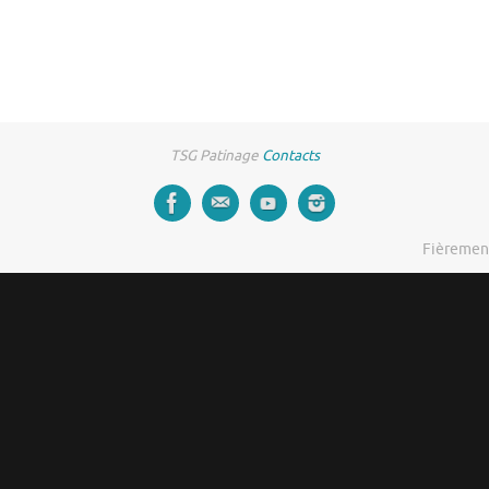
TSG Patinage
Contacts
Fièremen