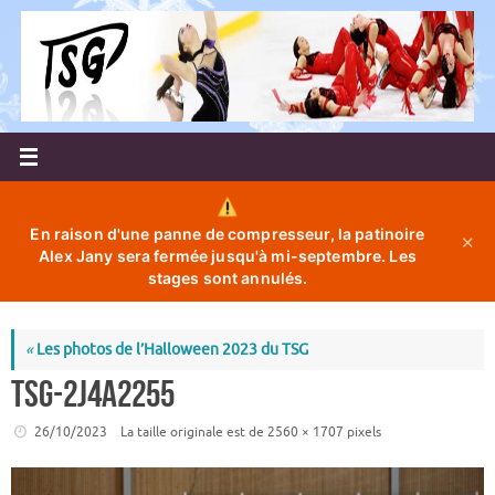
Passer
au
contenu
En raison d'une panne de compresseur, la patinoire
✕
Alex Jany sera fermée jusqu'à mi-septembre. Les
stages sont annulés.
«
Les photos de l’Halloween 2023 du TSG
TSG-2J4A2255
26/10/2023
La taille originale est de
2560 × 1707
pixels