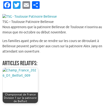
Fa
T
E
P
c
w
m
ar
e
it
ai
ta
TSG – Toulouse Patinoire Bellevue
b
te
l
g
Nous apprenons que la patinoire Bellevue de Toulouse n’ouvrira au
mieux que mi-octobre ou début novembre.
o
r
er
o
Les familles ayant prévu de se rendre sur les cours se déroulant à
Bellevue peuvent participer aux cours sur la patinoire Alex Jany en
k
attendant son ouverture.
Articles relatifs:
Championnat de France
Division 1 sur la patinoire
de Belfort