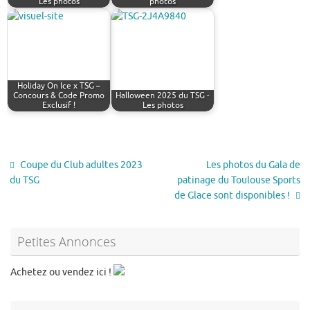
Les photos
photos
Holiday On Ice x TSG –
Concours & Code Promo
Halloween 2025 du TSG -
Exclusif !
Les photos
Coupe du Club adultes 2023
Les photos du Gala de
du TSG
patinage du Toulouse Sports
de Glace sont disponibles !
Petites Annonces
Achetez ou vendez ici !