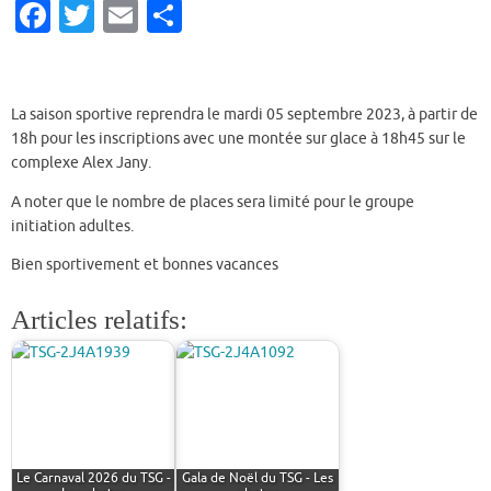
Fa
T
E
P
c
w
m
ar
e
it
ai
ta
b
te
l
g
La saison sportive reprendra le mardi 05 septembre 2023, à partir de
18h pour les inscriptions avec une montée sur glace à 18h45 sur le
o
r
er
complexe Alex Jany.
o
A noter que le nombre de places sera limité pour le groupe
k
initiation adultes.
Bien sportivement et bonnes vacances
Articles relatifs:
Le Carnaval 2026 du TSG -
Gala de Noël du TSG - Les