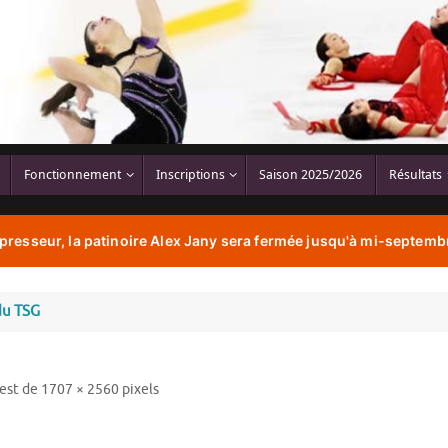
Fonctionnement
Inscriptions
Saison 2025/2026
Résultats
resseur, la patinoire Alex Jany sera fermée jusqu'à mi-septembr
du TSG
 est de
1707 × 2560
pixels