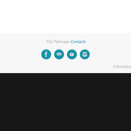
TSG Patinage
Contacts
Fièremen