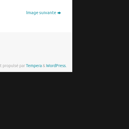
Image suivante
t propulsé par
Tempera
&
WordPress.