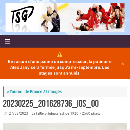
Passer
au
contenu
En raison d'une panne de compresseur, la patinoire
✕
Alex Jany sera fermée jusqu'à mi-septembre. Les
stages sont annulés.
«
Tournoi de France à Limoges
20230225_201628736_iOS_00
27/03/2023
La taille originale est de
1920 × 2560
pixels