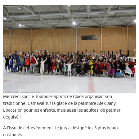
c
w
m
ar
e
it
ai
ta
b
te
l
g
o
r
er
o
k
Mercredi soir, le Toulouse Sports de Glace organisait son
traditionnel Carnaval sur la glace de la patinoire Alex Jany.
L’occasion pour les enfants, mais aussi les adultes, de patiner
déguisé !
A l’issu de cet événement, le jury a désigné les 3 plus beaux
costumes.