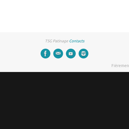
TSG Patinage
Contacts
Fièremen