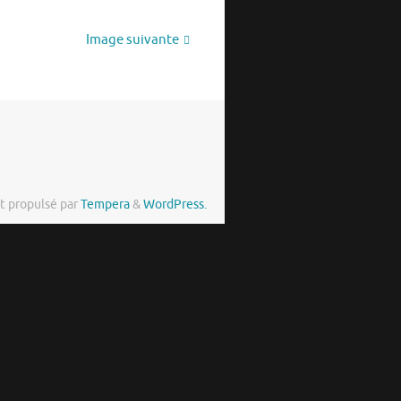
Image suivante
t propulsé par
Tempera
&
WordPress.