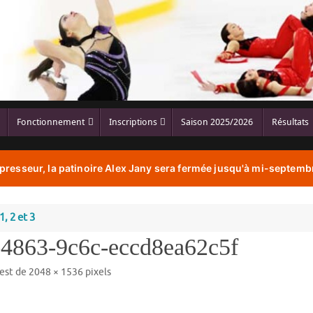
Fonctionnement
Inscriptions
Saison 2025/2026
Résultats
resseur, la patinoire Alex Jany sera fermée jusqu'à mi-septembr
, 2 et 3
4863-9c6c-eccd8ea62c5f
 est de
2048 × 1536
pixels