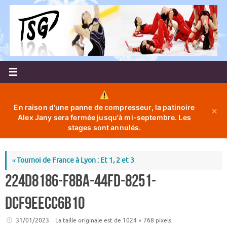
Passer
au
contenu
En raison d'une panne de compresseur, la patinoire
✕
Alex Jany sera fermée jusqu'à mi-septembre. Les
stages sont annulés.
«
Tournoi de France à Lyon : Et 1, 2 et 3
224d8186-f8ba-44fd-8251-
dcf9eecc6b10
31/01/2023
La taille originale est de
1024 × 768
pixels