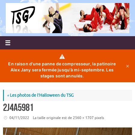
Passer
au
contenu
⚠️
En raison d'une panne de compresseur, la patinoire
✕
Alex Jany sera fermée jusqu'à mi-septembre. Les
stages sont annulés.
«
Les photos de l’Halloween du TSG
2J4A5981
04/11/2022
La taille originale est de
2560 × 1707
pixels