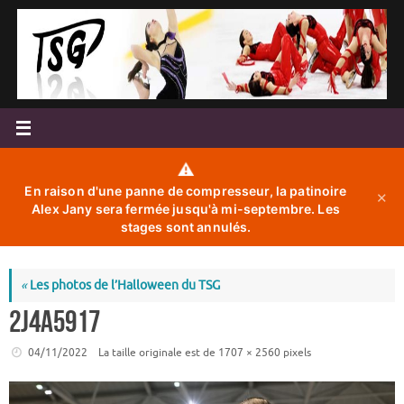
Passer
au
contenu
⚠️
En raison d'une panne de compresseur, la patinoire
✕
Alex Jany sera fermée jusqu'à mi-septembre. Les
stages sont annulés.
«
Les photos de l’Halloween du TSG
2J4A5917
04/11/2022
La taille originale est de
1707 × 2560
pixels