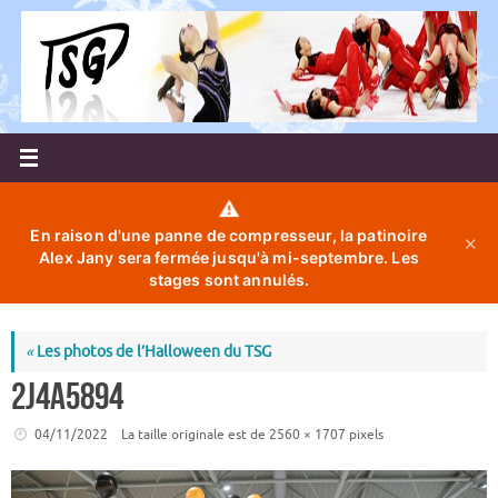
Passer
au
contenu
⚠️
En raison d'une panne de compresseur, la patinoire
✕
Alex Jany sera fermée jusqu'à mi-septembre. Les
stages sont annulés.
«
Les photos de l’Halloween du TSG
2J4A5894
04/11/2022
La taille originale est de
2560 × 1707
pixels