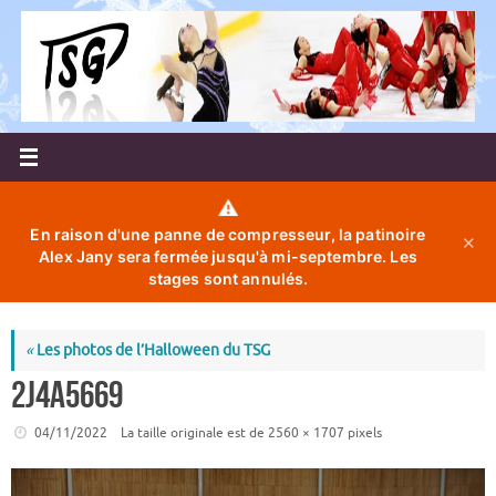
Passer
au
contenu
⚠️
En raison d'une panne de compresseur, la patinoire
✕
Alex Jany sera fermée jusqu'à mi-septembre. Les
stages sont annulés.
«
Les photos de l’Halloween du TSG
2J4A5669
04/11/2022
La taille originale est de
2560 × 1707
pixels