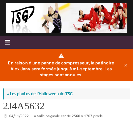
Passer
au
contenu
⚠️
En raison d'une panne de compresseur, la patinoire
✕
Alex Jany sera fermée jusqu'à mi-septembre. Les
stages sont annulés.
«
Les photos de l’Halloween du TSG
2J4A5632
04/11/2022
La taille originale est de
2560 × 1707
pixels