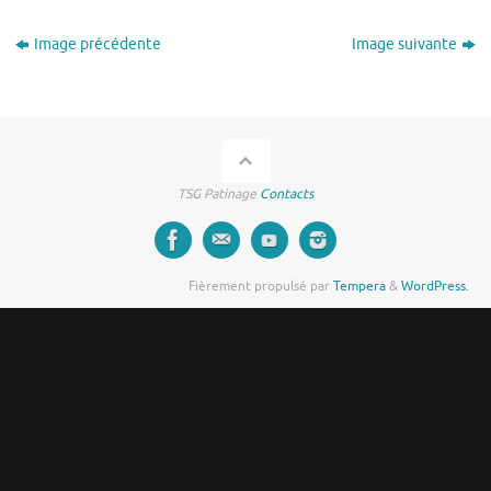
Image précédente
Image suivante
TSG Patinage
Contacts
Fièrement propulsé par
Tempera
&
WordPress.