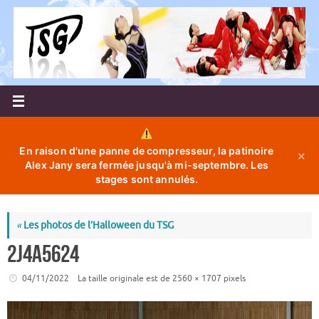
Passer
au
contenu
En raison d'une panne de compresseur, la patinoire
✕
Alex Jany sera fermée jusqu'à mi-septembre. Les
stages sont annulés.
«
Les photos de l’Halloween du TSG
2J4A5624
04/11/2022
La taille originale est de
2560 × 1707
pixels