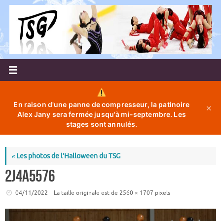
Passer
au
contenu
En raison d'une panne de compresseur, la patinoire
✕
Alex Jany sera fermée jusqu'à mi-septembre. Les
stages sont annulés.
«
Les photos de l’Halloween du TSG
2J4A5576
04/11/2022
La taille originale est de
2560 × 1707
pixels