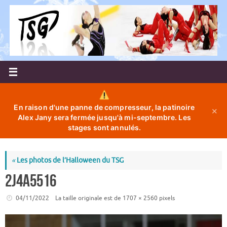
Passer
au
contenu
En raison d'une panne de compresseur, la patinoire
✕
Alex Jany sera fermée jusqu'à mi-septembre. Les
stages sont annulés.
«
Les photos de l’Halloween du TSG
2J4A5516
04/11/2022
La taille originale est de
1707 × 2560
pixels