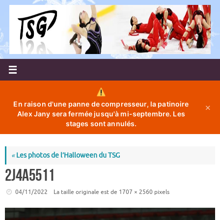
Passer
au
contenu
En raison d'une panne de compresseur, la patinoire
✕
Alex Jany sera fermée jusqu'à mi-septembre. Les
stages sont annulés.
«
Les photos de l’Halloween du TSG
2J4A5511
04/11/2022
La taille originale est de
1707 × 2560
pixels