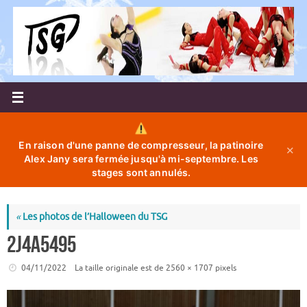
Passer
au
contenu
En raison d'une panne de compresseur, la patinoire
✕
Alex Jany sera fermée jusqu'à mi-septembre. Les
stages sont annulés.
«
Les photos de l’Halloween du TSG
2J4A5495
04/11/2022
La taille originale est de
2560 × 1707
pixels