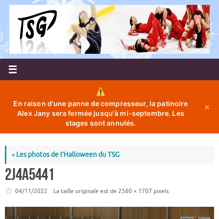
Passer
au
contenu
En raison d'une panne de compresseur, la patinoire
✕
Alex Jany sera fermée jusqu'à mi-septembre. Les
stages sont annulés.
«
Les photos de l’Halloween du TSG
2J4A5441
04/11/2022
La taille originale est de
2560 × 1707
pixels