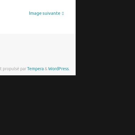
Image suivante
t propulsé par
Tempera
&
WordPress.