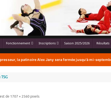
Fonctionnement
Inscriptions
Saison 2025/2026
Résultats
resseur, la patinoire Alex Jany sera fermée jusqu'à mi-septembr
u TSG
 est de
1707 × 2560
pixels