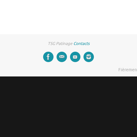
TSG Patinage
Contacts
Fièremen