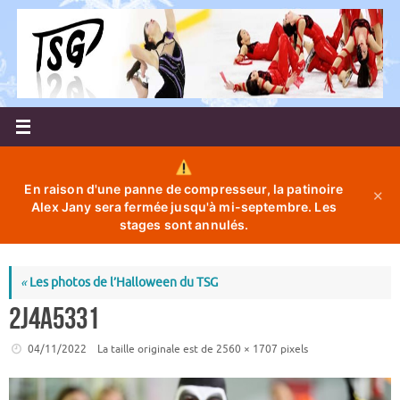
Passer
au
contenu
En raison d'une panne de compresseur, la patinoire
✕
Alex Jany sera fermée jusqu'à mi-septembre. Les
stages sont annulés.
«
Les photos de l’Halloween du TSG
2J4A5331
04/11/2022
La taille originale est de
2560 × 1707
pixels