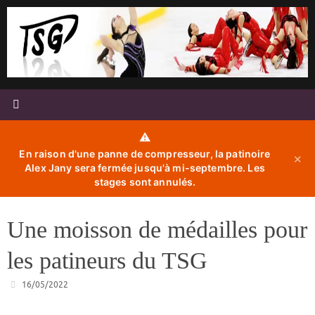
Passer
au
contenu
⚠️
En raison d'une panne de compresseur, la patinoire
✕
Alex Jany sera fermée jusqu'à mi-septembre. Les
stages sont annulés.
Une moisson de médailles pour
les patineurs du TSG
16/05/2022