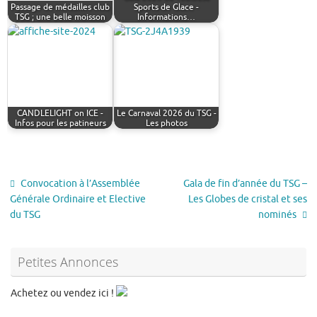
Passage de médailles club
Sports de Glace -
TSG ; une belle moisson
Informations…
CANDLELIGHT on ICE -
Le Carnaval 2026 du TSG -
Infos pour les patineurs
Les photos
Convocation à l’Assemblée
Gala de fin d’année du TSG –
Générale Ordinaire et Elective
Les Globes de cristal et ses
du TSG
nominés
Petites Annonces
Achetez ou vendez ici !