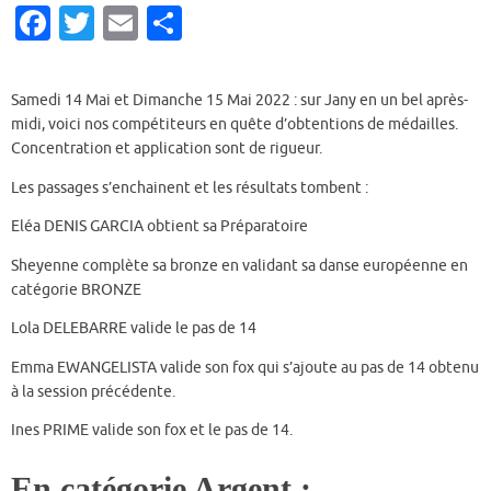
Fa
T
E
P
c
w
m
ar
e
it
ai
ta
Samedi 14 Mai et Dimanche 15 Mai 2022 : sur Jany en un bel après-
b
te
l
g
midi, voici nos compétiteurs en quête d’obtentions de médailles.
Concentration et application sont de rigueur.
o
r
er
o
Les passages s’enchainent et les résultats tombent :
k
Eléa DENIS GARCIA obtient sa Préparatoire
Sheyenne complète sa bronze en validant sa danse européenne en
catégorie BRONZE
Lola DELEBARRE valide le pas de 14
Emma EWANGELISTA valide son fox qui s’ajoute au pas de 14 obtenu
à la session précédente.
Ines PRIME valide son fox et le pas de 14.
En catégorie Argent :