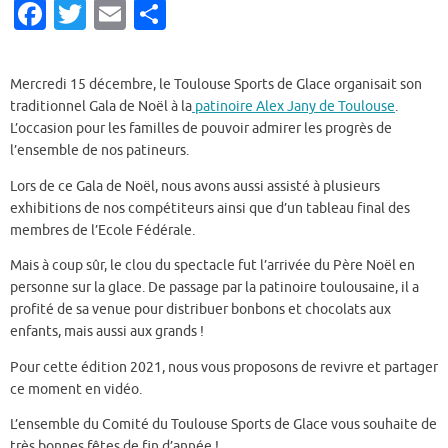
Fa
T
E
P
c
w
m
ar
e
it
ai
ta
Mercredi 15 décembre, le Toulouse Sports de Glace organisait son
b
te
l
g
traditionnel Gala de Noël à la
patinoire Alex Jany de Toulouse
.
L’occasion pour les familles de pouvoir admirer les progrès de
o
r
er
l’ensemble de nos patineurs.
o
Lors de ce Gala de Noël, nous avons aussi assisté à plusieurs
k
exhibitions de nos compétiteurs ainsi que d’un tableau final des
membres de l’Ecole Fédérale.
Mais à coup sûr, le clou du spectacle fut l’arrivée du Père Noël en
personne sur la glace. De passage par la patinoire toulousaine, il a
profité de sa venue pour distribuer bonbons et chocolats aux
enfants, mais aussi aux grands !
Pour cette édition 2021, nous vous proposons de revivre et partager
ce moment en vidéo.
L’ensemble du Comité du Toulouse Sports de Glace vous souhaite de
très bonnes fêtes de fin d’année !