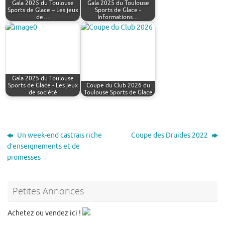
Gala 2025 du Toulouse
Gala 2025 du Toulouse
Sports de Glace – Les jeux
Sports de Glace -
de…
Informations…
Gala 2025 du Toulouse
Sports de Glace - Les jeux
Coupe du Club 2026 du
de société
Toulouse Sports de Glace
Un week-end castrais riche
Coupe des Druides 2022
d’enseignements et de
promesses
Petites Annonces
Achetez ou vendez ici !