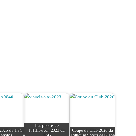
Les photos de
 2025 du TSG
l'Halloween 2023 du
Coupe du Club 2026 du
 photos
TSG
Toulouse Sports de Glace