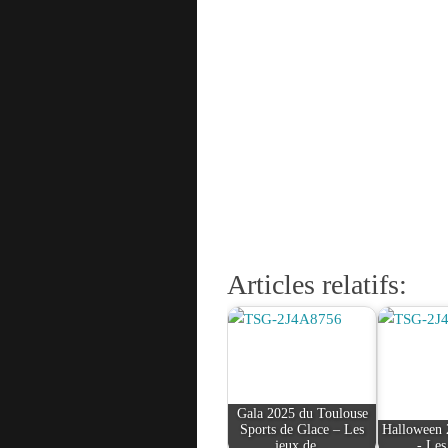
Articles relatifs:
Gala 2025 du Toulouse
Sports de Glace – Les
Halloween
jeux de…
- Les