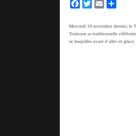
Fa
T
E
Pa
ce
wi
m
rt
bo
tte
ail
ag
Mercredi 10 novembre dernier, le T
ok
r
er
Toulouse sa traditionnelle célébrat
se maquiller avant d’aller en glace.