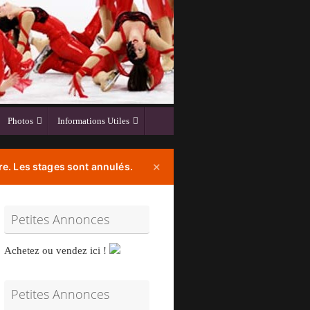
Photos
Informations Utiles
e. Les stages sont annulés.
✕
Petites Annonces
Achetez ou vendez ici !
Petites Annonces