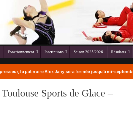
Fonctionnement
Inscriptions
Saison 2025/2026
Résultats
resseur, la patinoire Alex Jany sera fermée jusqu'à mi-septembr
Toulouse Sports de Glace –