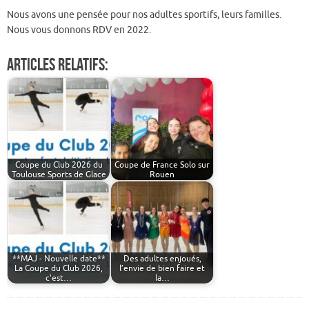
Nous avons une pensée pour nos adultes sportifs, leurs familles.
Nous vous donnons RDV en 2022.
Articles relatifs:
Coupe du Club 2026 du
Coupe de France Solo sur
Toulouse Sports de Glace
Rouen
**MAJ - Nouvelle date**
Des adultes enjoués,
La Coupe du Club 2026,
l’envie de bien faire et
c'est…
la…