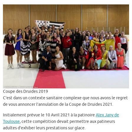
c
w
m
ar
e
it
ai
ta
b
te
l
g
o
r
er
o
k
Coupe des Druides 2019
C’est dans un contexte sanitaire complexe que nous avons le regret
de vous annoncer l’annulation de la Coupe de Druides 2021.
Initialement prévue le 10 Avril 2021 à la patinoire
Alex Jany de
Toulouse
, cette compétition devait permettre aux patineurs
adultes d’exhiber leurs prestations sur glace.