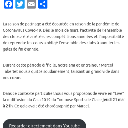
Fa
T
E
P
c
w
m
ar
e
it
ai
ta
La saison de patinage a été écourtée en raison de la pandémie de
b
te
l
g
Coronavirus Covid-19. Dès le mois de mars, l’activité de l’ensemble
des clubs a été arrêtée, les compétitions annulées et l’impossibilité
o
r
er
de reprendre les cours a obligé l’ensemble des clubs à annuler les
o
galas de fin d’année.
k
Durant cette période difficile, notre ami et entraîneur Marcel
Taberlet nous a quitté soudainement, laissant un grand vide dans
nos cœurs.
Dans ce contexte particulier,nous vous proposons de vivre en “Live”
la rediffusion du Gala 2019 du Toulouse Sports de Glace
jeudi 21 mai
à 21h
. Ce gala avait été chorégraphié par Marcel.
Regarder directement dans Youtube