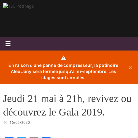
Passer
au
contenu
⚠️
En raison d'une panne de compresseur, la patinoire
✕
Alex Jany sera fermée jusqu'à mi-septembre. Les
stages sont annulés.
Jeudi 21 mai à 21h, revivez ou
découvrez le Gala 2019.
16/05/2020