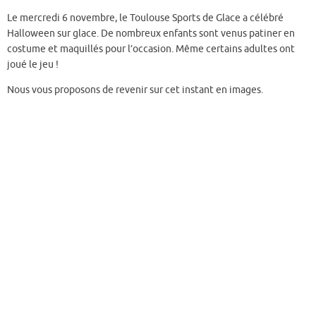
c
w
m
ar
Le mercredi 6 novembre, le Toulouse Sports de Glace a célébré
e
it
ai
ta
Halloween sur glace. De nombreux enfants sont venus patiner en
b
te
l
g
costume et maquillés pour l’occasion. Même certains adultes ont
joué le jeu !
o
r
er
o
Nous vous proposons de revenir sur cet instant en images.
k