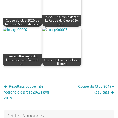
**MAJ - Nouvelle date**
Coupe du Club 2026 du
La Coupe du Club 2026,
Toulouse Sports de Glace
c'est…
Des adultes enjoués,
l’envie de bien faire et
Coupe de France Solo sur
la…
Rouen
Résultats coupe inter
Coupe du Club 2019 –
régionale à Brest 20/21 avril
Résultats
2019
Petites Annonces