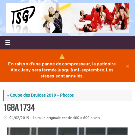
Passer
au
contenu
En raison d'une panne de compresseur, la patinoire
✕
Alex Jany sera fermée jusqu'à mi-septembre. Les
stages sont annulés.
«
Coupe des Druides 2019 – Photos
1G8A1734
04/02/2019
La taille originale est de
400 × 600
pixels