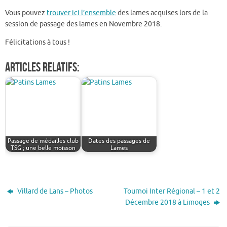
c
w
m
ar
Vous pouvez
trouver ici l’ensemble
des lames acquises lors de la
e
it
ai
ta
session de passage des lames en Novembre 2018.
b
te
l
g
Félicitations à tous !
o
r
er
o
Articles relatifs:
k
Passage de médailles club
Dates des passages de
TSG ; une belle moisson
Lames
Villard de Lans – Photos
Tournoi Inter Régional – 1 et 2
Décembre 2018 à Limoges