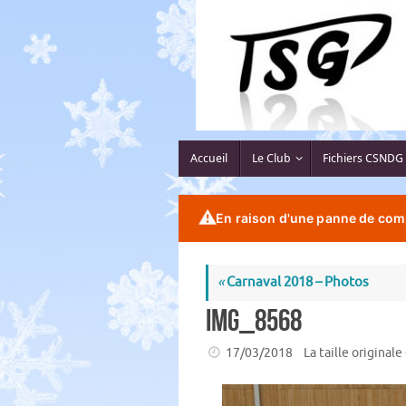
Passer
au
contenu
Passer
Accueil
Le Club
Fichiers CSNDG
au
contenu
⚠️
En raison d'une panne de comp
«
Carnaval 2018 – Photos
IMG_8568
17/03/2018
La taille originale