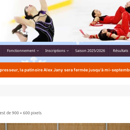
Fonctionnement
Inscriptions
Saison 2025/2026
Résultats
resseur, la patinoire Alex Jany sera fermée jusqu'à mi-septembr
 est de
900 × 600
pixels