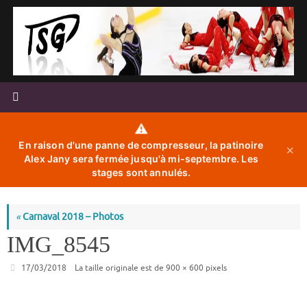
Passer
au
contenu
⚠️
En raison d'une panne de compresseur, la patinoire
✕
Alex Jany sera fermée jusqu'à mi-septembre. Les
stages sont annulés.
«
Carnaval 2018 – Photos
IMG_8545
17/03/2018
La taille originale est de
900 × 600
pixels