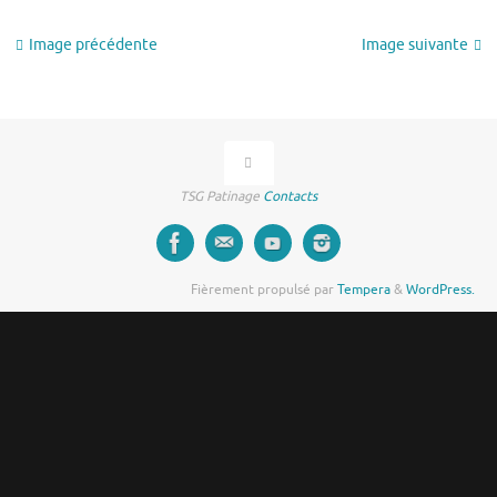
Image précédente
Image suivante
TSG Patinage
Contacts
Fièrement propulsé par
Tempera
&
WordPress.