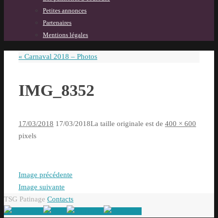
Petites annonces
Partenaires
Mentions légales
«
Carnaval 2018 – Photos
IMG_8352
17/03/2018
17/03/2018
La taille originale est de
400 × 600
pixels
Image précédente
Image suivante
TSG Patinage
Contacts