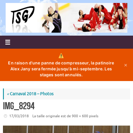
Passer
au
contenu
En raison d'une panne de compresseur, la patinoire
✕
Alex Jany sera fermée jusqu'à mi-septembre. Les
stages sont annulés.
«
Carnaval 2018 – Photos
IMG_8294
17/03/2018
La taille originale est de
900 × 600
pixels