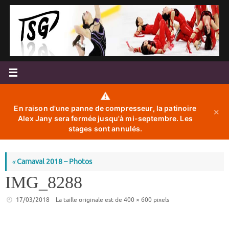
Passer
au
contenu
⚠️
En raison d'une panne de compresseur, la patinoire
✕
Alex Jany sera fermée jusqu'à mi-septembre. Les
stages sont annulés.
«
Carnaval 2018 – Photos
IMG_8288
17/03/2018
La taille originale est de
400 × 600
pixels