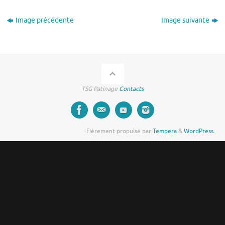
Image précédente
Image suivante
TSG Patinage
Contacts
Fièrement propulsé par
Tempera
&
WordPress.