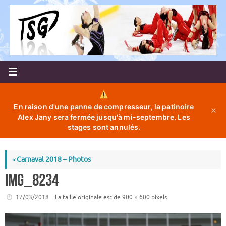
Passer
au
contenu
En raison d'une panne de compresseur, la patinoire
✕
Alex Jany sera fermée jusqu'à mi-septembre. Les
stages sont annulés.
«
Carnaval 2018 – Photos
IMG_8234
17/03/2018
La taille originale est de
900 × 600
pixels