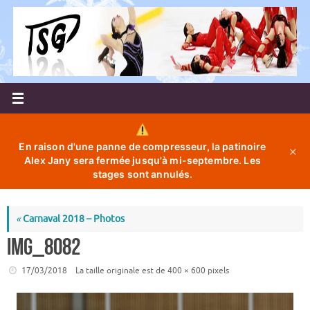
Passer
au
contenu
En raison d'une panne de compresseur, la patinoire
✕
Alex Jany sera fermée jusqu'à mi-septembre. Les
stages sont annulés.
«
Carnaval 2018 – Photos
IMG_8082
17/03/2018
La taille originale est de
400 × 600
pixels